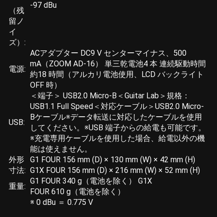
-97 dBu
（残
留ノ
イ
ズ）:
ACアダプター DC9 V センターマイナス、500
mA（ZOOM AD-16） 単三乾電池4 本 連続駆動時間
電源:
約18 時間（アルカリ電池使用、LCD バックライト
OFF 時）
＜端子＞ USB2.0 Micro-B＜Guitar Lab＞規格：
USB1.1 Full Speed＜対応ケーブル＞USB2.0 Micro-
Bケーブル※データ転送に対応したケーブルを使用
USB:
してください。※USB 端子からの給電も可能です。
※充電専用ケーブルを使用した場合、給電以外の機
能は使えません。
外形
G1 FOUR 156 mm (D) × 130 mm (W) × 42 mm (H)
寸法:
G1X FOUR 156 mm (D) × 216 mm (W) × 52 mm (H)
G1 FOUR 340 g（電池を除く） G1X
重量:
FOUR 610 g（電池を除く）
※ 0 dBu ＝ 0.775 V