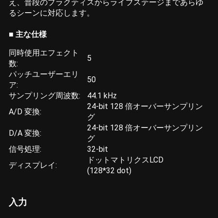
え、普段のプラクティスからライブステージまであらゆ
るシーンに対応します。
■ 主な仕様
同時使用エフェクト
5
数:
パッチユーザーエリ
50
ア:
サンプリング周波数:
44.1 kHz
24-bit 128 倍オーバーサンプリン
A/D 変換:
グ
24-bit 128 倍オーバーサンプリン
D/A 変換:
グ
信号処理:
32-bit
ドットマトリクスLCD
ディスプレイ:
(128*32 dot)
入力