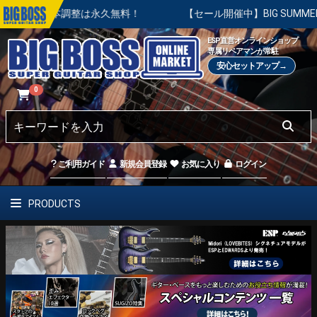
本調整は永久無料！
【セール開催中】BIG SUMMER SALE 
ESP直営オンラインショップ
専属リペアマンが常駐
安心セットアップ→
0
ご利用ガイド
新規会員登録
お気に入り
ログイン
PRODUCTS