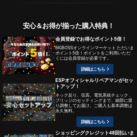
安心＆お得が揃った購入特典！
会員登録でお得なポイント5倍！
BIGBOSSオンラインマーケット ただいま
ポイント5倍！ポイントをご利用いただ
くには会員登録が必要です。
詳細はこちら
ESPオフィシャルリペアマンがセッ
トアップ！
ネック反り、弦高、電気系統チェック 、
ブリッジのセッティングまで、細部に渡
り調整してお届け。ご購入も基本調整は
永久無料。
詳細はこちら
ショッピングクレジット48回払いま