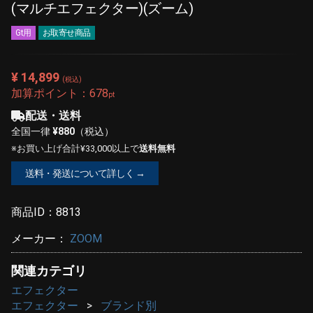
(マルチエフェクター)(ズーム)
Gt用
お取寄せ商品
¥ 14,899
(税込)
加算ポイント：
678
pt
配送・送料
全国一律
¥880
（税込）
※お買い上げ合計¥33,000以上で
送料無料
送料・発送について詳しく →
商品ID：
8813
メーカー：
ZOOM
関連カテゴリ
エフェクター
エフェクター
ブランド別