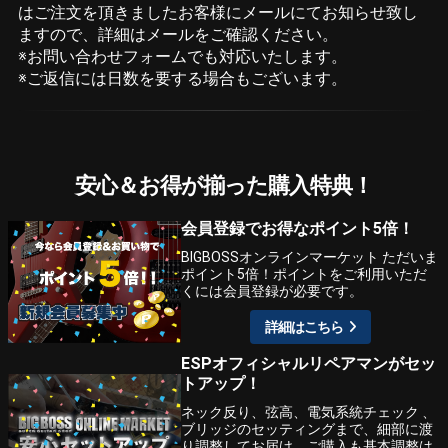
はご注文を頂きましたお客様にメールにてお知らせ致し
ますので、詳細はメールをご確認ください。
※お問い合わせフォームでも対応いたします。
※ご返信には日数を要する場合もございます。
安心＆お得が揃った購入特典！
会員登録でお得なポイント5倍！
BIGBOSSオンラインマーケット ただいま
ポイント5倍！ポイントをご利用いただ
くには会員登録が必要です。
詳細はこちら
ESPオフィシャルリペアマンがセッ
トアップ！
ネック反り、弦高、電気系統チェック 、
ブリッジのセッティングまで、細部に渡
り調整してお届け。ご購入も基本調整は