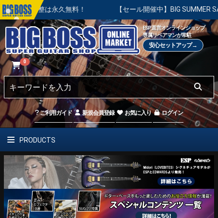
調整は永久無料！
【セール開催中】BIG SUMMER SALE |
ESP直営オンラインショップ
専属リペアマンが常駐
安心セットアップ→
0
ご利用ガイド
新規会員登録
お気に入り
ログイン
PRODUCTS