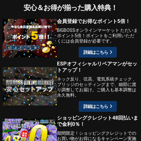
安心＆お得が揃った購入特典！
会員登録でお得なポイント5倍！
BIGBOSSオンラインマーケット ただいま
ポイント5倍！ポイントをご利用いただ
くには会員登録が必要です。
詳細はこちら
ESPオフィシャルリペアマンがセッ
トアップ！
ネック反り、弦高、電気系統チェック 、
ブリッジのセッティングまで、細部に渡
り調整してお届け。ご購入も基本調整は
永久無料。
詳細はこちら
ショッピングクレジット48回払いま
で金利0％！
期間限定！ショッピングクレジットでの
お買い物がお得になるキャンペーン実施