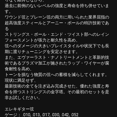
過去に前例のないレベルの強度と寿命を持ち併せていま
す。
ワウンド弦とプレーン弦の両方に用いられた業界屈指の
超高強度スティールとアーニー・ボールの特許技術であ
る
ストリングス・ボール・エンド・ツイスト部へのレイン
フォースメントが張力と耐久性を高め、
弦へのダメージの大きいプレイスタイルや状況下でも長
期に渡りチューニングを安定させます。
また、エヴァーラスト・ナノトリートメントと革新的技
術であるプラズマ加工が施されたラップ・ワイヤーが腐
食耐性を高め、
トーンを損なう物質の弦への蓄積を減らしてくれます。
現状に満足せず、
最新技術の全てを注ぎ込み完成させた、優れた強度と寿
命を持つストリングスの金字塔。その最初のセットを是
非お試しください。
エレキギター弦
ゲージ： .010, .013, .017, .030, .042, .052