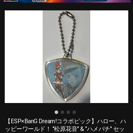
【ESP×BanG Dream!コラボピック】ハロー、ハ
ッピーワールド！ "松原花音" & "ハメパチ" セッ