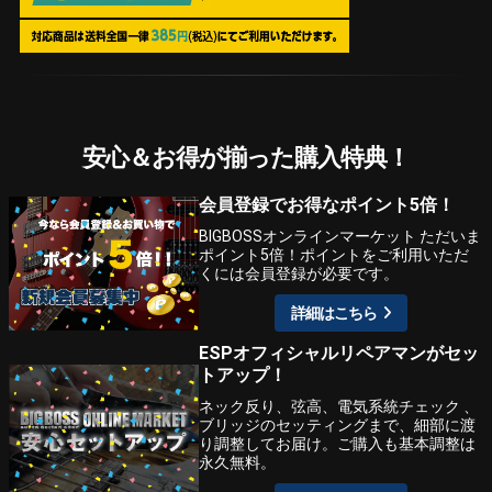
安心＆お得が揃った購入特典！
会員登録でお得なポイント5倍！
BIGBOSSオンラインマーケット ただいま
ポイント5倍！ポイントをご利用いただ
くには会員登録が必要です。
詳細はこちら
ESPオフィシャルリペアマンがセッ
トアップ！
ネック反り、弦高、電気系統チェック 、
ブリッジのセッティングまで、細部に渡
り調整してお届け。ご購入も基本調整は
永久無料。