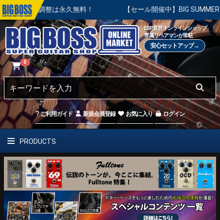
調整は永久無料！
【セール開催中】BIG SUMMER SALE |
ESP直営オンラインショップ
専属リペアマンが常駐
安心セットアップ→
0
ご利用ガイド
新規会員登録
お気に入り
ログイン
PRODUCTS