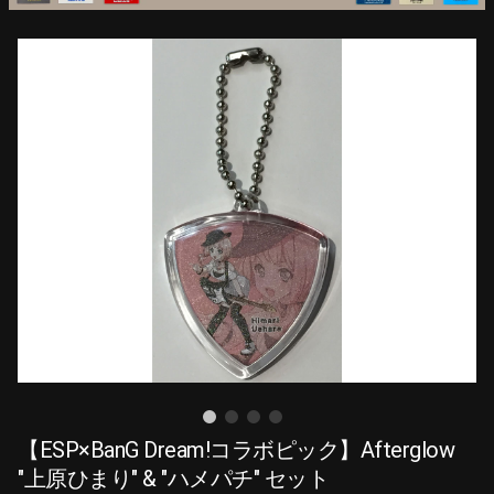
【ESP×BanG Dream!コラボピック】Afterglow
"上原ひまり" & "ハメパチ" セット