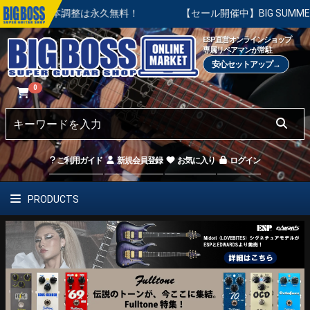
本調整は永久無料！
【セール開催中】BIG SUMMER SALE 
ESP直営オンラインショップ
専属リペアマンが常駐
安心セットアップ→
0
ご利用ガイド
新規会員登録
お気に入り
ログイン
PRODUCTS