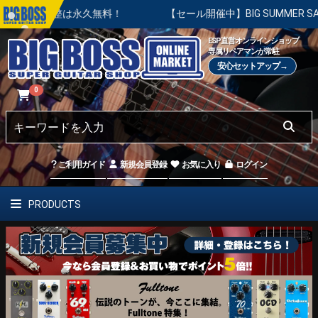
調整は永久無料！
【セール開催中】BIG SUMMER SALE |
ESP直営オンラインショップ
専属リペアマンが常駐
安心セットアップ→
0
ご利用ガイド
新規会員登録
お気に入り
ログイン
PRODUCTS