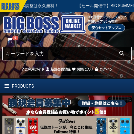
後の基本調整は永久無料！
【セール開催中】BIG SUMMER SA
ESP直営オンラインショップ
専属リペアマンが常駐
安心セットアップ→
0
ご利用ガイド
新規会員登録
お気に入り
ログイン
PRODUCTS