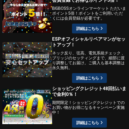
会員登録でお得なポイント5倍！
BIGBOSSオンラインマーケット ただいま
ポイント5倍！ポイントをご利用いただ
くには会員登録が必要です。
詳細はこちら
ESPオフィシャルリペアマンがセッ
トアップ！
ネック反り、弦高、電気系統チェック 、
ブリッジのセッティングまで、細部に渡
り調整してお届け。ご購入も基本調整は
永久無料。
詳細はこちら
ショッピングクレジット48回払いま
で金利0％！
期間限定！ショッピングクレジットでの
お買い物がお得になるキャンペーン実施
中！
詳細はこちら