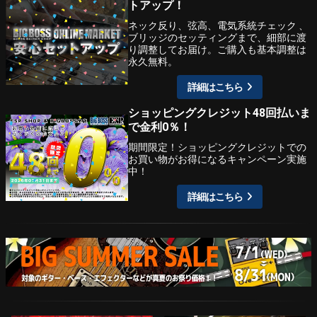
トアップ！
ネック反り、弦高、電気系統チェック 、
ブリッジのセッティングまで、細部に渡
り調整してお届け。ご購入も基本調整は
永久無料。
詳細はこちら
ショッピングクレジット48回払いま
で金利0％！
期間限定！ショッピングクレジットでの
お買い物がお得になるキャンペーン実施
中！
詳細はこちら