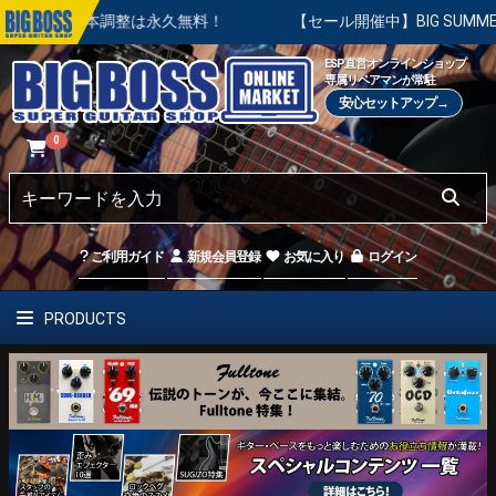
基本調整は永久無料！
【セール開催中】BIG SUMMER SAL
ESP直営オンラインショップ
専属リペアマンが常駐
安心セットアップ→
0
ご利用ガイド
新規会員登録
お気に入り
ログイン
PRODUCTS