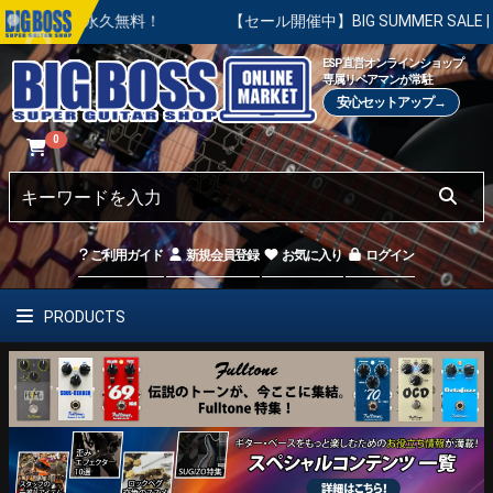
調整は永久無料！
【セール開催中】BIG SUMMER SALE |
ESP直営オンラインショップ
専属リペアマンが常駐
安心セットアップ→
0
ご利用ガイド
新規会員登録
お気に入り
ログイン
PRODUCTS