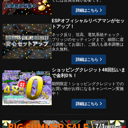
詳細はこちら
ESPオフィシャルリペアマンがセッ
トアップ！
ネック反り、弦高、電気系統チェック 、
ブリッジのセッティングまで、細部に渡
り調整してお届け。ご購入も基本調整は
永久無料。
詳細はこちら
ショッピングクレジット48回払いま
で金利0％！
期間限定！ショッピングクレジットでの
お買い物がお得になるキャンペーン実施
中！
詳細はこちら