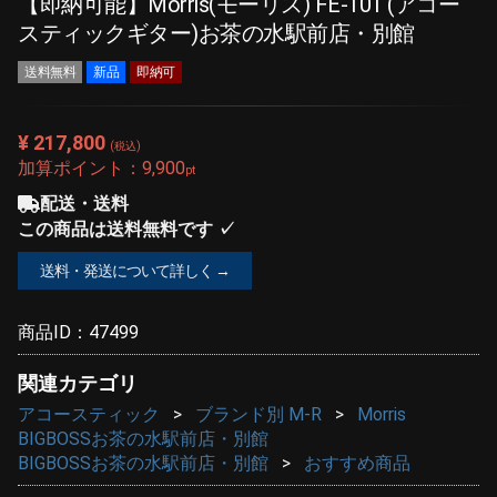
【即納可能】Morris(モーリス) FE-101 (アコー
スティックギター)お茶の水駅前店・別館
送料無料
新品
即納可
¥ 217,800
(税込)
加算ポイント：
9,900
pt
配送・送料
この商品は送料無料です ✓
送料・発送について詳しく →
商品ID：
47499
関連カテゴリ
アコースティック
ブランド別 M-R
Morris
BIGBOSSお茶の水駅前店・別館
BIGBOSSお茶の水駅前店・別館
おすすめ商品