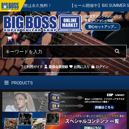
本調整は永久無料！
【セール開催中】BIG SUMMER SALE 
ESP直営オンラインショップ
専属リペアマンが常駐
安心セットアップ→
0
ご利用ガイド
新規会員登録
お気に入り
ログイン
PRODUCTS