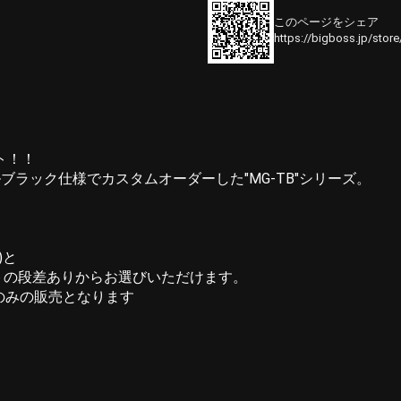
このページをシェア
https://bigboss.jp/stor
ット！！
、オールブラック仕様でカスタムオーダーした"MG-TB"シリーズ。
)と
トの段差ありからお選びいただけます。
)のみの販売となります
。