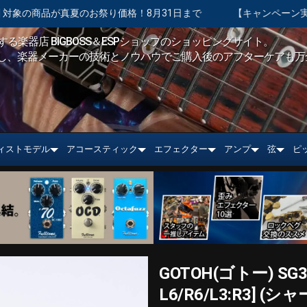
り価格！8月31日まで
【キャンペーン実施中】ショッピングクレジ
る楽器店 BIGBOSS＆ESPショップのショッピングサイト。
し、楽器メーカーの技術とノウハウでご購入後のアフターケアも万
ィストモデル
アコースティック
エフェクター
アンプ
弦
ピ
GOTOH(ゴトー) SG360
L6/R6/L3:R3]