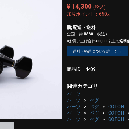
¥ 14,300
(税込)
加算ポイント：
650
pt
配送・送料
全国一律
¥880
（税込）
※お買い上げ合計¥33,000以上で
送料
送料・発送について詳しく →
商品ID：
4489
関連カテゴリ
パーツ
パーツ
ペグ
パーツ
ペグ
GOTOH
パーツ
ペグ
GOTOH
パーツ
ペグ
GOTOH