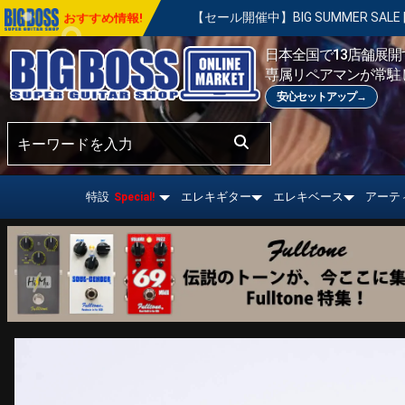
【セール開催中】BIG SUMMER SALE | 対象の商品が真夏のお祭
おすすめ情報!
日本全国で13店舗展開す
専属リペアマンが常駐
安心セットアップ→
特設
エレキギター
エレキベース
アーテ
Special!