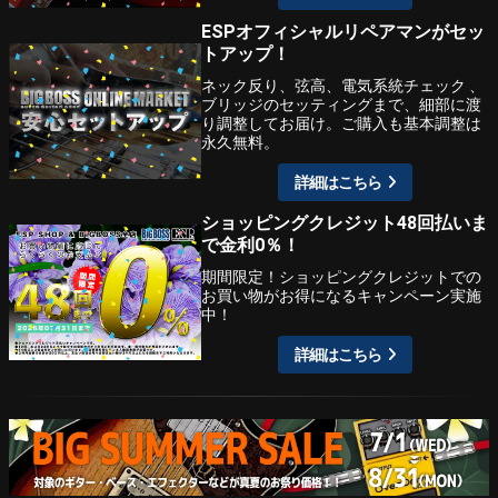
ESPオフィシャルリペアマンがセッ
トアップ！
ネック反り、弦高、電気系統チェック 、
ブリッジのセッティングまで、細部に渡
り調整してお届け。ご購入も基本調整は
永久無料。
詳細はこちら
ショッピングクレジット48回払いま
で金利0％！
期間限定！ショッピングクレジットでの
お買い物がお得になるキャンペーン実施
中！
詳細はこちら