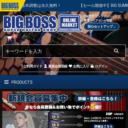
の基本調整は永久無料！
【セール開催中】BIG SUMMER SA
ESP直営オンラインショップ
専属リペアマンが常駐
安心セットアップ→
0
ご利用ガイド
新規会員登録
お気に入り
ログイン
PRODUCTS