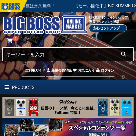
本調整は永久無料！
【セール開催中】BIG SUMMER SALE 
ESP直営オンラインショップ
専属リペアマンが常駐
安心セットアップ→
0
ご利用ガイド
新規会員登録
お気に入り
ログイン
PRODUCTS