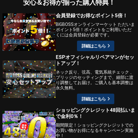
安心＆お得が揃った購入特典！
会員登録でお得なポイント5倍！
BIGBOSSオンラインマーケット ただいま
ポイント5倍！ポイントをご利用いただ
くには会員登録が必要です。
詳細はこちら
ESPオフィシャルリペアマンがセッ
トアップ！
ネック反り、弦高、電気系統チェック 、
ブリッジのセッティングまで、細部に渡
り調整してお届け。ご購入も基本調整は
永久無料。
詳細はこちら
ショッピングクレジット48回払いま
で金利0％！
期間限定！ショッピングクレジットでの
お買い物がお得になるキャンペーン実施
中！