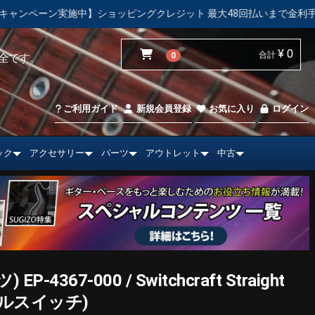
ョッピングクレジット 最大48回払いまで金利手数料無料！
【中
¥ 0
合計
0
全です。
ご利用ガイド
新規会員登録
お気に入り
ログイン
ック
アクセサリー
パーツ
アウトレット
中古
EP-4367-000 / Switchcraft Straight
(トグルスイッチ)