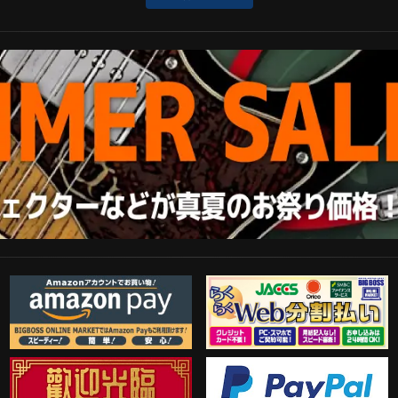
Amazon Pay
らくらくWeb分割払い
歓迎工臨
PayPal決済がご利用可能！