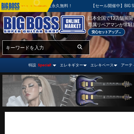
整は永久無料！
【セール開催中】BIG SUMMER SALE | 
おすすめ情報!
日本全国で13店舗展開す
専属リペアマンが常駐
安心セットアップ→
特設
エレキギター
エレキベース
アーテ
Special!