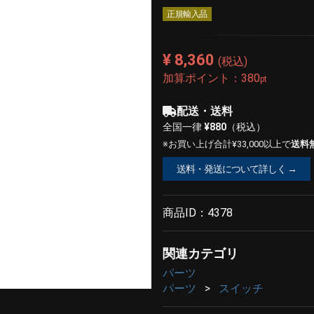
正規輸入品
¥ 8,360
(税込)
加算ポイント：
380
pt
配送・送料
全国一律
¥880
（税込）
※お買い上げ合計¥33,000以上で
送料
送料・発送について詳しく →
商品ID：
4378
関連カテゴリ
パーツ
パーツ
スイッチ