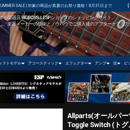
対象の商品が真夏のお祭り価格！8月31日まで
【キャンペーン実施中】シ
る楽器店 BIGBOSS＆ESPショップのショッピングサイト。
し、楽器メーカーの技術とノウハウでご購入後のアフターケアも万
ィストモデル
アコースティック
エフェクター
アンプ
弦
ピ
Allparts(オールパーツ) 
Toggle Switch 