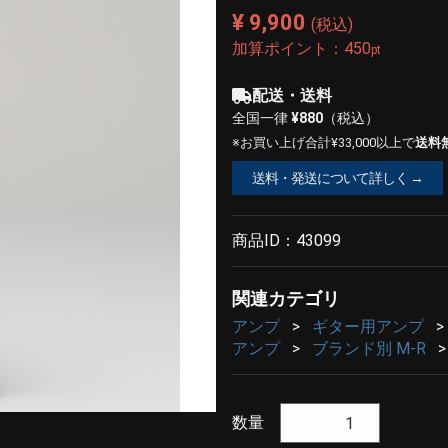
¥ 9,900
(税込)
加算ポイント：
450
pt
配送・送料
全国一律
¥880
（税込）
※お買い上げ合計¥33,000以上で
送料
送料・発送について詳しく →
商品ID：
43099
関連カテゴリ
アンプ
ギター用アンプ
アンプ
ブランド別 M-R
数量