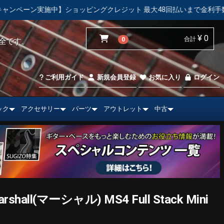
ピングクレジット 最大48回払いまで金利手数料無料！
【中古市
¥ 0
合計
0
全です。
ご利用ガイド
新規会員登録
お気に入り
ログイン
ック
アクセサリー
パーツ
アウトレット
中古
ll(マーシャル) MS4 Full Stack Mini