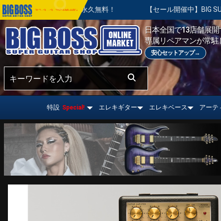
永久無料！
【セール開催中】BIG SUMMER SALE | 対象の
おすすめ情報!
日本全国で13店舗展開す
専属リペアマンが常駐
安心セットアップ→
特設
エレキギター
エレキベース
アーテ
Special!