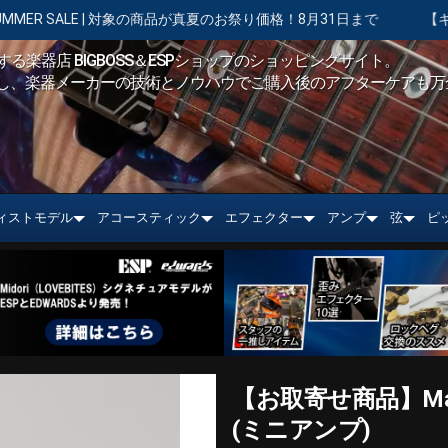
商品が真夏のお祭り価格！8月31日まで
【キャンペーン実施中】ショッ
る楽器店 BIGBOSS＆ESPショップのショッピングサイト。
し、楽器メーカーの技術とノウハウでご購入後のアフターケアも万
ィストモデル
アコースティック
エフェクター
アンプ
弦
ピ
【お取寄せ商品】Marsha
(ミニアンプ)