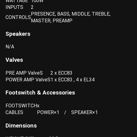
WATTAGE
100W
INPUTS
2
PRESENCE, BASS, MIDDLE, TREBLE,
CONTROLS
MASTER, PREAMP
Speakers
N/A
Valves
PRE AMP ValveS
2 x ECC83
POWER AMP ValveS
1 x ECC83 , 4 x EL34
Footswitch & Accessories
FOOTSWITCH
x
CABLES
POWER×1 / SPEAKER×1
Dimensions