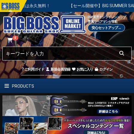
整は永久無料！
【セール開催中】BIG SUMMER SALE | 対
ESP直営オンラインショップ
専属リペアマンが常駐
安心セットアップ→
0
ご利用ガイド
新規会員登録
お気に入り
ログイン
PRODUCTS