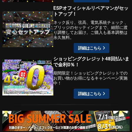
ESPオフィシャルリペアマンがセッ
トアップ！
ネック反り、弦高、電気系統チェック 、
ブリッジのセッティングまで、細部に渡
り調整してお届け。ご購入も基本調整は
永久無料。
詳細はこちら
ショッピングクレジット48回払いま
で金利0％！
期間限定！ショッピングクレジットでの
お買い物がお得になるキャンペーン実施
中！
詳細はこちら