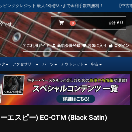
8回払いまで金利手数料無料！
【中古市場】エレキギター＆ベース
¥ 0
合計
0
全です。
ご利用ガイド
新規会員登録
お気に入り
ログイン
ック
アクセサリー
パーツ
アウトレット
中古
ピー) EC-CTM (Black Satin)