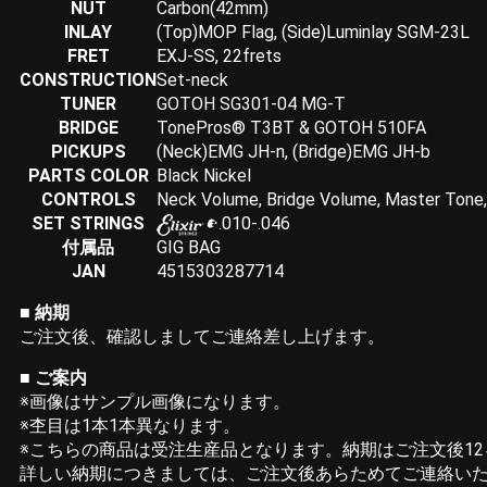
NUT
Carbon(42mm)
INLAY
(Top)MOP Flag, (Side)Luminlay SGM-23L
FRET
EXJ-SS, 22frets
CONSTRUCTION
Set-neck
TUNER
GOTOH SG301-04 MG-T
BRIDGE
TonePros® T3BT & GOTOH 510FA
PICKUPS
(Neck)EMG JH-n, (Bridge)EMG JH-b
PARTS COLOR
Black Nickel
CONTROLS
Neck Volume, Bridge Volume, Master Tone
SET STRINGS
.010-.046
付属品
GIG BAG
JAN
4515303287714
■
納期
ご注文後、確認しましてご連絡差し上げます。
■
ご案内
※画像はサンプル画像になります。
※杢目は1本1本異なります。
※こちらの商品は受注生産品となります。納期はご注文後1
詳しい納期につきましては、ご注文後あらためてご連絡い