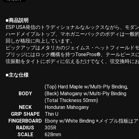
■商品説明
ESP USA発信のトラディショナルなルックスながら、モダ
ハードメイプルトップ、マホガニーバックのボディは一般
回しが格段に向上しています。
ピックアップはメタリカのジェイムス・ヘットフィールド
ブリッジにはロック機構を持つTonePros®、テールピースに
弦振動をタイトにボディに伝えるだけでなく、弦交換時に
■主な仕様
(Top) Hard Maple w/Multi-Ply Binding,
BODY
(Back) Mahogany w/Multi-Ply Binding
(Total Thickness 50mm)
NECK
Honduran Mahogany
GRIP SHAPE
Thin U
FINGERBOARD
Ebony w/White Binding ※メ
RADIUS
305R
SCALE
628mm