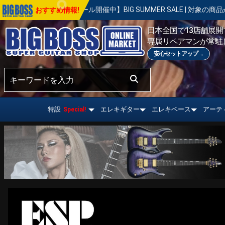
ル開催中】BIG SUMMER SALE | 対象の商品が真夏のお祭り価格！8月3
おすすめ情報!
日本全国で13店舗展開す
専属リペアマンが常駐
安心セットアップ→
特設
エレキギター
エレキベース
アーテ
Special!