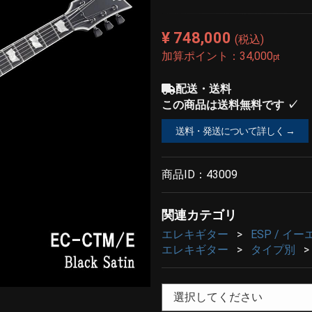
¥ 748,000
(税込)
加算ポイント：
34,000
pt
配送・送料
この商品は送料無料です ✓
送料・発送について詳しく →
商品ID：
43009
関連カテゴリ
エレキギター
ESP / イ
エレキギター
タイプ別