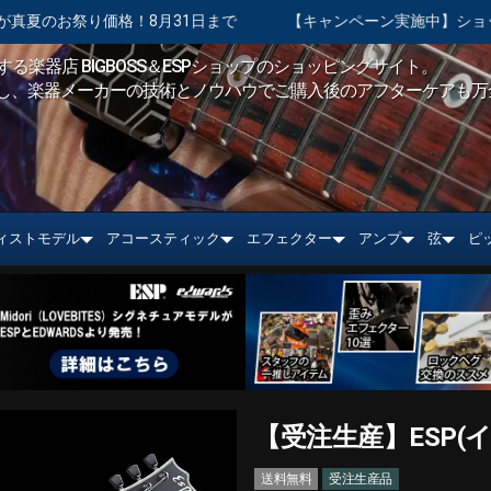
1日まで
【キャンペーン実施中】ショッピングクレジット 最大4
る楽器店 BIGBOSS＆ESPショップのショッピングサイト。
し、楽器メーカーの技術とノウハウでご購入後のアフターケアも万
ィストモデル
アコースティック
エフェクター
アンプ
弦
ピ
【受注生産】ESP(イーエス
送料無料
受注生産品