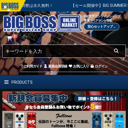
本調整は永久無料！
【セール開催中】BIG SUMMER SALE 
ESP直営オンラインショップ
専属リペアマンが常駐
安心セットアップ→
0
ご利用ガイド
新規会員登録
お気に入り
ログイン
PRODUCTS