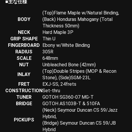
■主な仕様
(Top)Flame Maple w/Natural Binding,
BODY
(Back) Honduras Mahogany (Total
Thickness 50mm)
NECK
Hard Maple 3P
GRIP SHAPE
Thin U
FINGERBOARD
Ebony w/White Binding
RADIUS
305R
SCALE
648mm
NUT
Unbleached Bone (42mm)
(Top)Double Stripes (MOP & Recon
INLAY
Stone), (Side)SGM-23L
FRET
EXJ-SS, 24frets
CONSTRUCTION
Set-thru
TUNER
GOTOH SG360-07 MG-T
BRIDGE
GOTOH AS103B-T & 510FA
(Neck) Seymour Duncan CS 59/Jazz
Hybrid,
PICKUPS
(Bridge) Seymour Duncan CS 59/JB
Hybrid