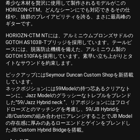
希少な木材を贅沢に使用して製作されるモデルがこの
HORIZON-CTM。どんなシーンにでも対応できるその仕
様や、抜群のプレイアビリティを誇る、まさに最高峰の
ギターです。
HORIOZN-CTM NTには、アルミニウムブロンズサドルの
GOTOH AS103B-Tブリッジを採用しています。テールピ
ースには、脱落防止機構を備えた、アルミニウム製の
GOTOH 510FAを採用しています。素早い立ち上がりとタ
イトなサウンドを約束します。
ピックアップにはSeymour Duncan Custom Shopを新搭載
しています。
ネックポジションには59Modelの持つ芯あるクリアなト
ーンに、Jazz Modelのグラッシーなトレブルをブレンド
した"59/Jazz Hybrid neck “、リアポジションにはフロイ
ドローズとのマッチングを考慮し、59/JB Hybridを
JB/Customの組み合わせにアレンジすることでJB Model
の存在感に厚みのあるローエンドとゲインをブレンドし
たJB/Custom Hybrid Bridgeを搭載。