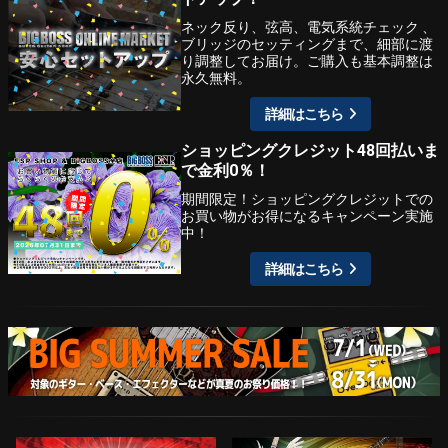
ネック反り、弦高、電気系統チェック 、
ブリッジのセッティングまで、細部に渡
り調整してお届け。ご購入も基本調整は
永久無料。
詳細はこちら
ショッピングクレジット48回払いま
で金利0％！
期間限定！ショッピングクレジットでの
お買い物がお得になるキャンペーン実施
中！
詳細はこちら