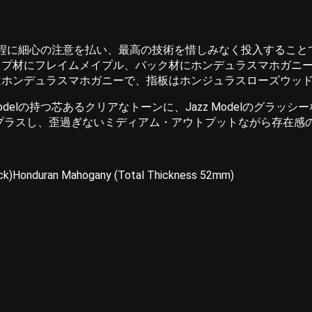
作業工程に細心の注意を払い、最高の技術を惜しみなく投入する
ップ材にフレイムメイプル、バック材にホンデュラスマホガニ
はホンデュラスマホガニーで、指板はホンジュラスローズウッ
9Modelの持つ芯あるクリアなトーンに、Jazz Modelのグラッシーなトレブ
ラスし、歪過ぎないミディアム・アウトプットながら存在感のあるサウンド
ack)Honduran Mahogany (Total Thickness 52mm)