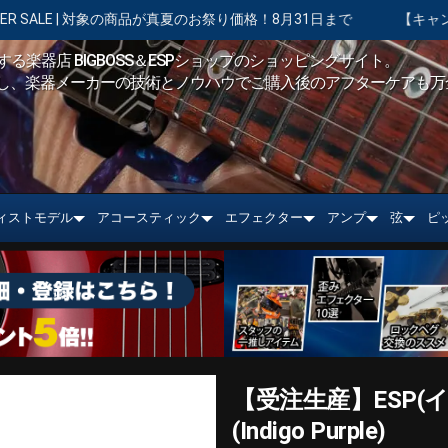
商品が真夏のお祭り価格！8月31日まで
【キャンペーン実施中】ショッピ
る楽器店 BIGBOSS＆ESPショップのショッピングサイト。
し、楽器メーカーの技術とノウハウでご購入後のアフターケアも万
ィストモデル
アコースティック
エフェクター
アンプ
弦
ピ
【受注生産】ESP(イー
(Indigo Purple)