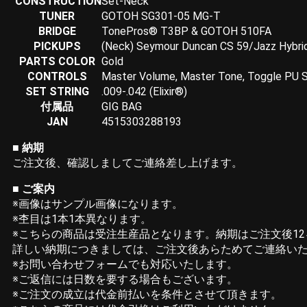
CONSTRUCTION
Set-Neck
TUNER
GOTOH SG301-05 MG-T
BRIDGE
TonePros® T3BP & GOTOH 510FA
PICKUPS
(Neck) Seymour Duncan CS 59/Jazz Hybrid
PARTS COLOR
Gold
CONTROLS
Master Volume, Master Tone, Toggle PU 
SET STRING
.009-.042 (Elixir®)
付属品
GIG BAG
JAN
4515303288193
■
納期
ご注文後、確認しましてご連絡差し上げます。
■
ご案内
※画像はサンプル画像になります。
※杢目は1本1本異なります。
※こちらの商品は受注生産品となります。納期はご注文後1
詳しい納期につきましては、ご注文後あらためてご連絡い
※お問い合わせフォームでも対応いたします。
※ご返信には日数を要する場合もございます。
※ご注文の成立は代金前払いを条件とさせて頂きます。