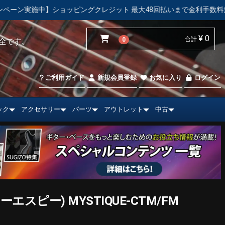
ングクレジット 最大48回払いまで金利手数料無料！
【中古市
¥ 0
合計
0
全です。
ご利用ガイド
新規会員登録
お気に入り
ログイン
ック
アクセサリー
パーツ
アウトレット
中古
エスピー) MYSTIQUE-CTM/FM