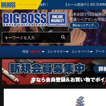
永久無料！
【セール開催中】BIG SUMMER SALE | 対象の
おすすめ情報!
日本全国で13店舗展開す
専属リペアマンが常駐
安心セットアップ→
特設
エレキギター
エレキベース
アーテ
Special!