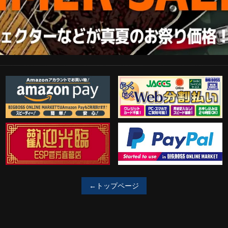
Amazon Pay
らくらくWeb分割払い
歓迎工臨
PayPal決済がご利用可能！
←トップページ