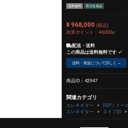
送料無料
受注生産品
¥ 968,000
(税込)
加算ポイント：
44,000
pt
配送・送料
この商品は送料無料です ✓
送料・発送について詳しく →
商品ID：
42947
関連カテゴリ
エレキギター
ESP / イ
エレキギター
タイプ別