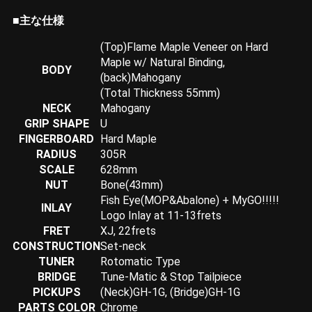
■主な仕様
(Top)Flame Maple Veneer on Hard
Maple w/ Natural Binding,
BODY
(back)Mahogany
(Total Thickness 55mm)
NECK
Mahogany
GRIP SHAPE
U
FINGERBOARD
Hard Maple
RADIUS
305R
SCALE
628mm
NUT
Bone(43mm)
Fish Eye(MOP&Abalone) + MyGO!!!!!
INLAY
Logo Inlay at 11-13frets
FRET
XJ, 22frets
CONSTRUCTION
Set-neck
TUNER
Rotomatic Type
BRIDGE
Tune-Matic & Stop Tailpiece
PICKUPS
(Neck)GH-1G, (Bridge)GH-1G
PARTS COLOR
Chrome