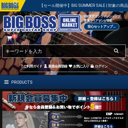
【セール開催中】BIG SUMMER SALE | 対象の商品が真夏のお祭り
ESP直営オンラインショップ
専属リペアマンが常駐
安心セットアップ→
0
ご利用ガイド
新規会員登録
お気に入り
ログイン
PRODUCTS