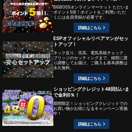
BIGBOSSオンラインマーケット ただいま
ポイント5倍！ポイントをご利用いただ
くには会員登録が必要です。
詳細はこちら
ESPオフィシャルリペアマンがセッ
トアップ！
ネック反り、弦高、電気系統チェック 、
ブリッジのセッティングまで、細部に渡
り調整してお届け。ご購入も基本調整は
永久無料。
詳細はこちら
ショッピングクレジット48回払いま
で金利0％！
期間限定！ショッピングクレジットでの
お買い物がお得になるキャンペーン実施
中！
詳細はこちら