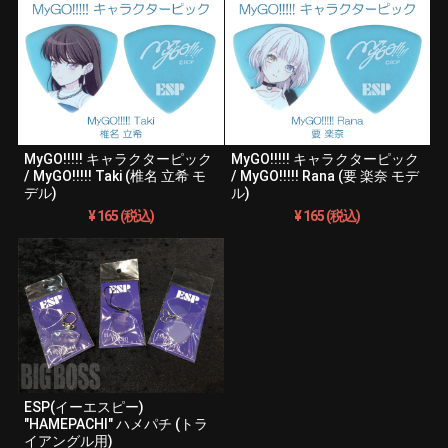
MyGO!!!!! キャラクターピック
MyGO!!!!! キャラクターピック
/ MyGO!!!!! Taki (椎名 立希 モ
/ MyGO!!!!! Rana (要 楽奈 モデ
デル)
ル)
¥ 165 (税込)
¥ 165 (税込)
ESP(イーエスピー)
"HAMEPACHI" ハメパチ (トラ
イアングル用)