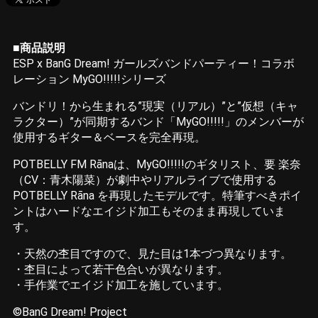
■商品説明
ESP x BanG Dream! ガールズバンドパーティー！コラボ
レーション MyGO!!!!!シリーズ
バンドリ！から生まれる”現実（リアル）”と”仮想（キャ
ラクター）”が同期するバンド「MyGO!!!!!」のメンバーが
使用するギター＆ベースを完全再現。
POTBELLY FM Rānaは、MyGO!!!!!のギタリスト、要 楽奈
（CV：青木陽菜）が劇中やリアルライブで使用する
POTBELLY Rāna を再現したモデルです。特筆すべきポイ
ントはハードなエイジド加工もそのまま再現していま
す。
・天然の杢目ですので、見た目は1本づつ異なります。
・杢目によって若干色合いが異なります。
・手作業でエイジド加工を施しています。
©BanG Dream! Project