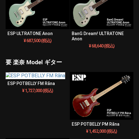
ESP ULTRATONE Anon
BanG Dream! ULTRATONE
Anon
¥ 687,500 (税込)
¥ 68,640 (税込)
要 楽奈 Model ギター
ESP POTBELLY FM Rāna
¥ 1,727,000 (税込)
ESP POTBELLY PM Rāna
¥ 1,452,000 (税込)