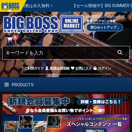
本調整は永久無料！
【セール開催中】BIG SUMMER SALE 
ESP直営オンラインショップ
専属リペアマンが常駐
安心セットアップ→
0
ご利用ガイド
新規会員登録
お気に入り
ログイン
PRODUCTS