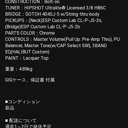
CONSTRUCTION：Bolt-on
TUNER：HIPSHOT Ultralite® Licensed 3/8 HB6C
BRIDGE：GOTOH 404SJ-5 w/String-thru-body
PICKUPS：(Neck)ESP Custom Lab CL-P-J5-2n,
(Bridge)ESP Custom Lab CL-P-J5-2b
PARTS COLOR：Chrome
CONTROLS：Master Volume(Pull Up: Pre-Amp Thru), PU
Balancer, Master Tone(w/CAP. Select SW), 3BAND
EQ(HALIBUT Custom)
PAINT：Lacquer Top
重量：4.89kg
GIGケース、保証書 付属
■コンディション
新品
■ 配送について
通常1～2日で発送予定