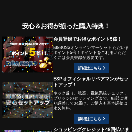
安心＆お得が揃った購入特典！
会員登録でお得なポイント5倍！
BIGBOSSオンラインマーケット ただいま
ポイント5倍！ポイントをご利用いただ
くには会員登録が必要です。
詳細はこちら
ESPオフィシャルリペアマンがセッ
トアップ！
ネック反り、弦高、電気系統チェック 、
ブリッジのセッティングまで、細部に渡
り調整してお届け。ご購入も基本調整は
永久無料。
詳細はこちら
ショッピングクレジット48回払いま