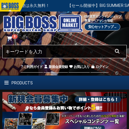
調整は永久無料！
【セール開催中】BIG SUMMER SALE |
ESP直営オンラインショップ
専属リペアマンが常駐
安心セットアップ→
0
ご利用ガイド
新規会員登録
お気に入り
ログイン
PRODUCTS