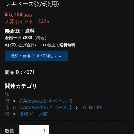
レキベース弦/6弦用)
¥ 5,104
(税込)
加算ポイント：
232
pt
配送・送料
全国一律
¥880
（税込）
※お買い上げ合計¥33,000以上で
送料無料
送料・発送について詳しく →
商品ID：
4071
関連カテゴリ
弦
弦
D'Addarioエレキベース弦
弦
D'Addarioエレキベース弦
XL NICKEL
弦
多弦ベース弦
数量