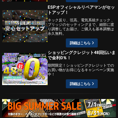
ESPオフィシャルリペアマンがセッ
トアップ！
ネック反り、弦高、電気系統チェック 、
ブリッジのセッティングまで、細部に渡
り調整してお届け。ご購入も基本調整は
永久無料。
詳細はこちら
ショッピングクレジット48回払いま
で金利0％！
期間限定！ショッピングクレジットでの
お買い物がお得になるキャンペーン実施
中！
詳細はこちら