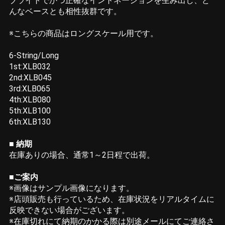
ブライトでかつ正確なイントネーションを生み出し、ど
んなベースとも相性抜群です。
※こちらの商品はロングスケール用です。
6-String/Long
1st:XLB032
2nd:XLB045
3rd:XLB065
4th:XLB080
5th:XLB100
6th:XLB130
■ 納期
在庫ありの場合、通常1～2日程で出荷。
■ご案内
※画像はサンプル画像になります。
※店頭販売も行っているため、在庫状況をリアルタイムに
反映できない場合がございます。
※在庫切れにて納期のかかる際は別途メールにてご連絡さ