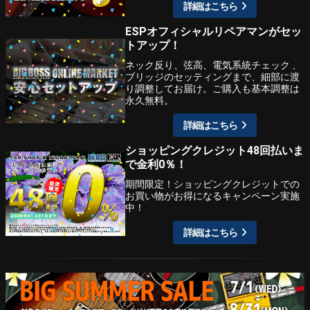
詳細はこちら
ESPオフィシャルリペアマンがセッ
トアップ！
ネック反り、弦高、電気系統チェック 、
ブリッジのセッティングまで、細部に渡
り調整してお届け。ご購入も基本調整は
永久無料。
詳細はこちら
ショッピングクレジット48回払いま
で金利0％！
期間限定！ショッピングクレジットでの
お買い物がお得になるキャンペーン実施
中！
詳細はこちら