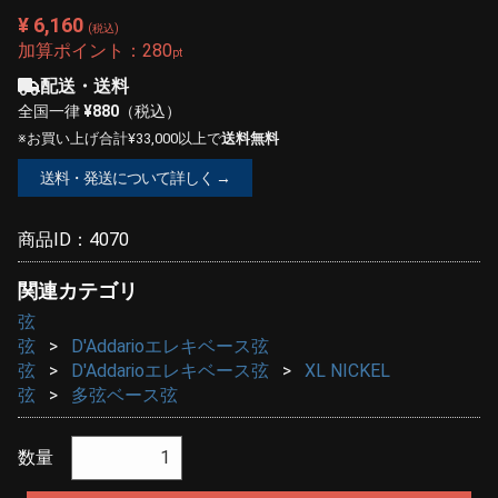
¥ 6,160
(税込)
加算ポイント：
280
pt
配送・送料
全国一律
¥880
（税込）
※お買い上げ合計¥33,000以上で
送料無料
送料・発送について詳しく →
商品ID：
4070
関連カテゴリ
弦
弦
D'Addarioエレキベース弦
弦
D'Addarioエレキベース弦
XL NICKEL
弦
多弦ベース弦
数量