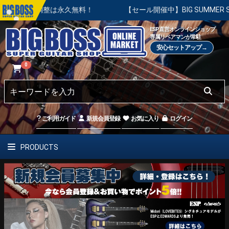
本調整は永久無料！
【セール開催中】BIG SUMMER SALE 
ESP直営オンラインショップ
専属リペアマンが常駐
安心セットアップ→
0
ご利用ガイド
新規会員登録
お気に入り
ログイン
PRODUCTS