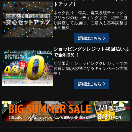
トアップ！
ネック反り、弦高、電気系統チェック 、
ブリッジのセッティングまで、細部に渡
り調整してお届け。ご購入も基本調整は
永久無料。
詳細はこちら
ショッピングクレジット48回払いま
で金利0％！
期間限定！ショッピングクレジットでの
お買い物がお得になるキャンペーン実施
中！
詳細はこちら