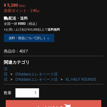
¥ 5,280
(税込)
加算ポイント：
240
pt
配送・送料
全国一律
¥880
（税込）
※お買い上げ合計¥33,000以上で
送料無料
送料・発送について詳しく →
商品ID：
4027
関連カテゴリ
弦
弦
D'Addarioエレキベース弦
弦
D'Addarioエレキベース弦
XL HALF ROUNDS
数量