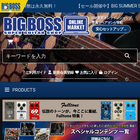
本調整は永久無料！
【セール開催中】BIG SUMMER SALE 
ESP直営オンラインショップ
専属リペアマンが常駐
安心セットアップ→
0
ご利用ガイド
新規会員登録
お気に入り
ログイン
PRODUCTS