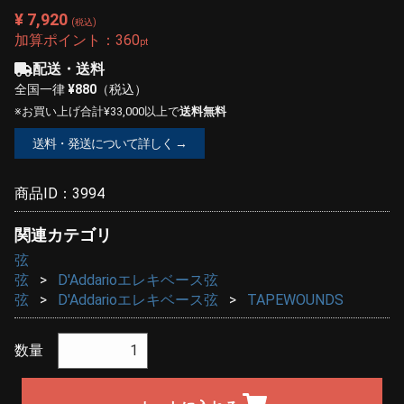
¥ 7,920
(税込)
加算ポイント：
360
pt
配送・送料
全国一律
¥880
（税込）
※お買い上げ合計¥33,000以上で
送料無料
送料・発送について詳しく →
商品ID：
3994
関連カテゴリ
弦
弦
D'Addarioエレキベース弦
弦
D'Addarioエレキベース弦
TAPEWOUNDS
数量