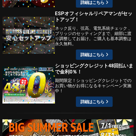
詳細はこちら
ESPオフィシャルリペアマンがセッ
トアップ！
ネック反り、弦高、電気系統チェック 、
ブリッジのセッティングまで、細部に渡
り調整してお届け。ご購入も基本調整は
永久無料。
詳細はこちら
ショッピングクレジット48回払いま
で金利0％！
期間限定！ショッピングクレジットでの
お買い物がお得になるキャンペーン実施
中！
詳細はこちら