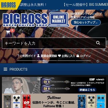
基本調整は永久無料！
【セール開催中】BIG SUMMER SALE
ESP直営オンラインショップ
専属リペアマンが常駐
安心セットアップ→
0
ご利用ガイド
新規会員登録
お気に入り
ログイン
PRODUCTS