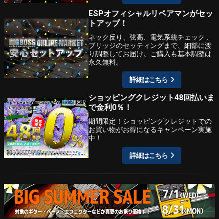
ESPオフィシャルリペアマンがセッ
トアップ！
ネック反り、弦高、電気系統チェック 、
ブリッジのセッティングまで、細部に渡
り調整してお届け。ご購入も基本調整は
永久無料。
詳細はこちら
ショッピングクレジット48回払いま
で金利0％！
期間限定！ショッピングクレジットでの
お買い物がお得になるキャンペーン実施
中！
詳細はこちら