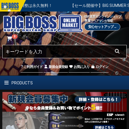
本調整は永久無料！
【セール開催中】BIG SUMMER SALE 
ESP直営オンラインショップ
専属リペアマンが常駐
安心セットアップ→
0
ご利用ガイド
新規会員登録
お気に入り
ログイン
PRODUCTS