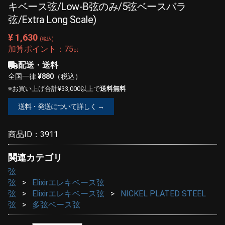
キベース弦/Low-B弦のみ/5弦ベースバラ
弦/Extra Long Scale)
¥ 1,630
(税込)
加算ポイント：
75
pt
配送・送料
全国一律
¥880
（税込）
※お買い上げ合計¥33,000以上で
送料無料
送料・発送について詳しく →
商品ID：
3911
関連カテゴリ
弦
弦
Elixirエレキベース弦
弦
Elixirエレキベース弦
NICKEL PLATED STEEL
弦
多弦ベース弦