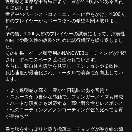
透明感と重厚な中音域により、豊かで円熟味のある音質
を提供します。
世界中のベーシストコミュニティーに声をかけ、4,000人
超のプレイヤーからベース弦への希望を聞き取りまし
た。
その後、1,000人超のプレイヤーの試奏によって、演奏性
の向上や耐久性の改良のために試行錯誤を繰り返しまし
た。
その結果、ベース弦専用のNANOWEBコーティングが開発
され、すべてのベース弦に使われています。
さらに、弦自体も設計を見直し、テンションや柔軟性、
反応速度が最適化され、トータルで演奏性が向上してい
ます。
・より透明感が高く、豊かで円熟味のある音質＊
・スムースかつ自然な感触で、フィンガーノイズも軽減
・ハードな演奏にも対応する、高い耐久性とレスポンス
・他のコーティング／ノンコーティング弦と比べて音質
が長持ち**
巻き弦をすっぽりと覆う極薄コーティングが巻き線の隙