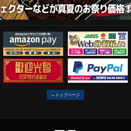
Amazon Pay
らくらくWeb分割払い
歓迎工臨
PayPal決済がご利用可能！
←トップページ