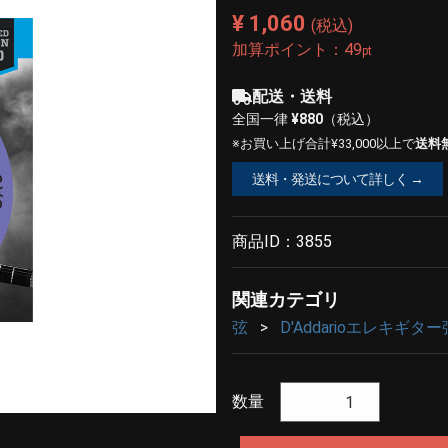
¥ 1,060
(税込)
加算ポイント：
49
pt
配送・送料
全国一律
¥880
（税込）
※お買い上げ合計¥33,000以上で
送料
送料・発送について詳しく →
商品ID：
3855
関連カテゴリ
弦
D'Addarioエレキギター
数量