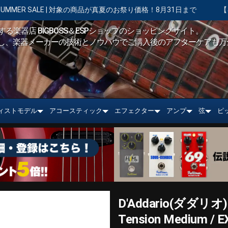
象の商品が真夏のお祭り価格！8月31日まで
【キャンペーン実施中】シ
る楽器店 BIGBOSS＆ESPショップのショッピングサイト。
し、楽器メーカーの技術とノウハウでご購入後のアフターケアも万
ィストモデル
アコースティック
エフェクター
アンプ
弦
ピ
D'Addario(ダダリオ) X
Tension Medium 