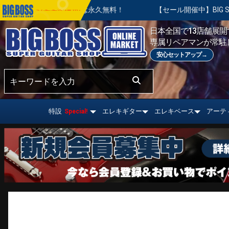
整は永久無料！
【セール開催中】BIG SUMMER SALE | 対
おすすめ情報!
日本全国で13店舗展開す
専属リペアマンが常駐
安心セットアップ→
特設
エレキギター
エレキベース
アーテ
Special!