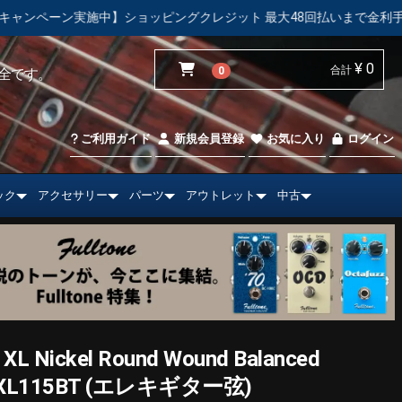
ョッピングクレジット 最大48回払いまで金利手数料無料！
【中
¥ 0
合計
0
全です。
ご利用ガイド
新規会員登録
お気に入り
ログイン
ック
アクセサリー
パーツ
アウトレット
中古
L Nickel Round Wound Balanced
/ EXL115BT (エレキギター弦)