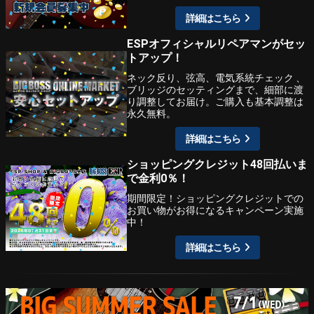
詳細はこちら
ESPオフィシャルリペアマンがセッ
トアップ！
ネック反り、弦高、電気系統チェック 、
ブリッジのセッティングまで、細部に渡
り調整してお届け。ご購入も基本調整は
永久無料。
詳細はこちら
ショッピングクレジット48回払いま
で金利0％！
期間限定！ショッピングクレジットでの
お買い物がお得になるキャンペーン実施
中！
詳細はこちら