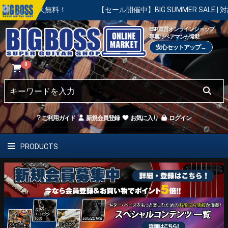
久無料！
【セール開催中】BIG SUMMER SALE | 対象の商
ESP直営オンラインショップ
専属リペアマンが常駐
安心セットアップ→
0
ご利用ガイド
新規会員登録
お気に入り
ログイン
PRODUCTS