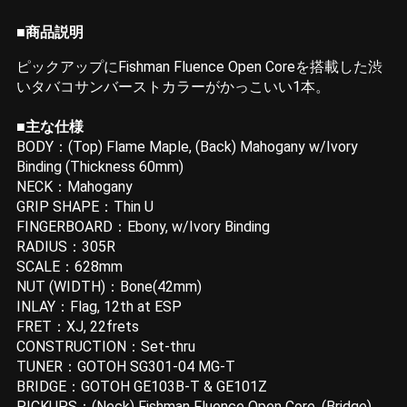
■商品説明
ピックアップにFishman Fluence Open Coreを搭載した渋
いタバコサンバーストカラーがかっこいい1本。
■主な仕様
BODY：(Top) Flame Maple, (Back) Mahogany w/Ivory
Binding (Thickness 60mm)
NECK：Mahogany
GRIP SHAPE：Thin U
FINGERBOARD：Ebony, w/Ivory Binding
RADIUS：305R
SCALE：628mm
NUT (WIDTH)：Bone(42mm)
INLAY：Flag, 12th at ESP
FRET：XJ, 22frets
CONSTRUCTION：Set-thru
TUNER：GOTOH SG301-04 MG-T
BRIDGE：GOTOH GE103B-T & GE101Z
PICKUPS：(Neck) Fishman Fluence Open Core, (Bridge)