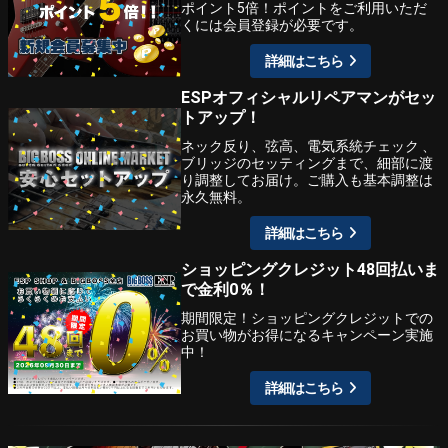
ポイント5倍！ポイントをご利用いただ
くには会員登録が必要です。
詳細はこちら
ESPオフィシャルリペアマンがセッ
トアップ！
ネック反り、弦高、電気系統チェック 、
ブリッジのセッティングまで、細部に渡
り調整してお届け。ご購入も基本調整は
永久無料。
詳細はこちら
ショッピングクレジット48回払いま
で金利0％！
期間限定！ショッピングクレジットでの
お買い物がお得になるキャンペーン実施
中！
詳細はこちら