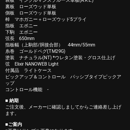
表板 イングルマンスプルース単板(A.R.E.)
裏板 ローズウッド単板
側板 ローズウッド単板
棹 マホガニー＋ローズウッド5プライ
指板 エボニー
下駒 エボニー
弦長 650mm
指板幅（上駒部/胴接合部） 44mm/55mm
糸巻 ゴールドペグ(TM29G)
塗装 ナチュラル(NT) *ウレタン塗装・グロス仕上げ
弦 Elixir NANOWEB Light
付属品 ライトケース
ピックアップ＆コントロール パッシブタイプピックア
ップ
コントロール機能 -
■ 納期
ご注文後、メーカーに確認しましてからご連絡差し上げ
ます。
■ご案内