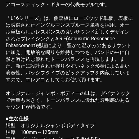
アコースティック・ギターの代表モデルです。
「L16シリーズ」は、側裏板にローズウッド単板、表板に
は厳選されたイングルマンスプルース単板を採用。オー
ル単板らしいレスポンスの良いサウンド新しくデザイン
されたブレイシングとA.R.E(Acousutic Resonance
Enhancement)処理により、豊かで温かみのあるサウンド
に加え、開放的な鳴りを維持しつつも、バンドの中に自
然と溶け込む優れたトーンバランスを再現します。ま
た、新たに設計された握りやすいネック形状による高い
演奏性、パッシブタイプのピックアップを内蔵していま
すので、エレアコとしてもお使い頂けます。
オリジナル・ジャンボ・ボディーのLLは、ダイナミック
で音量も大きく、トーンバランスに優れた透明感のある
サウンドが特徴です。
■主な仕様
胴型 オリジナルジャンボボディタイプ
胴厚 100mm～125mm