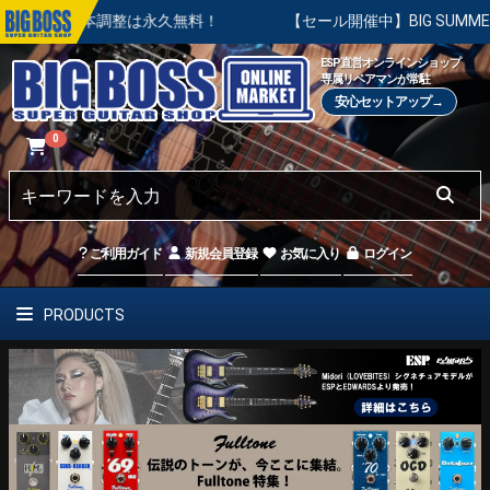
基本調整は永久無料！
【セール開催中】BIG SUMMER SALE
ESP直営オンラインショップ
専属リペアマンが常駐
安心セットアップ→
0
ご利用ガイド
新規会員登録
お気に入り
ログイン
PRODUCTS