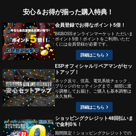
安心＆お得が揃った購入特典！
会員登録でお得なポイント5倍！
BIGBOSSオンラインマーケット ただいま
ポイント5倍！ポイントをご利用いただ
くには会員登録が必要です。
詳細はこちら
ESPオフィシャルリペアマンがセッ
トアップ！
ネック反り、弦高、電気系統チェック 、
ブリッジのセッティングまで、細部に渡
り調整してお届け。ご購入も基本調整は
永久無料。
詳細はこちら
ショッピングクレジット48回払いま
で金利0％！
期間限定！ショッピングクレジットでの