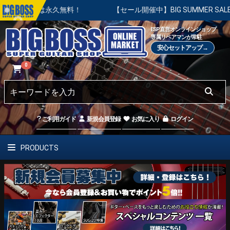
永久無料！
【セール開催中】BIG SUMMER SALE | 対象の
ESP直営オンラインショップ
専属リペアマンが常駐
安心セットアップ→
0
ご利用ガイド
新規会員登録
お気に入り
ログイン
PRODUCTS