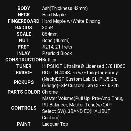
BODY
Ash(Thickness 42mm)
NECK
Hard Maple
FINGERBOARD
Hard Maple w/White Binding
RADIUS
305R
SCALE
864mm
NUT
Bone (46mm)
FRET
#214, 21 frets
INLAY
Paerloid Block
CONSTRUCTION
Bolt-on
TUNER
HIPSHOT Ultralite® Licensed 3/8 HB6C
BRIDGE
GOTOH 404SJ-5 w/String-thru-body
(Neck)ESP Custom Lab CL-P-J5-2n,
PICKUPS
(Bridge)ESP Custom Lab CL-P-J5-2b
PARTS COLOR
Chrome
Master Volume(Pull Up: Pre-Amp Thru),
PU Balancer, Master Tone(w/CAP.
CONTROLS
Select SW), 3BAND EQ(HALIBUT
Custom)
PAINT
Lacquer Top