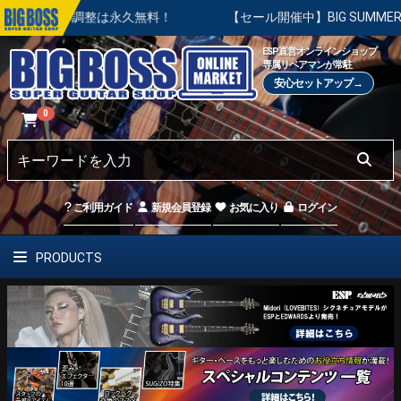
調整は永久無料！
【セール開催中】BIG SUMMER SALE |
ESP直営オンラインショップ
専属リペアマンが常駐
安心セットアップ→
0
ご利用ガイド
新規会員登録
お気に入り
ログイン
PRODUCTS