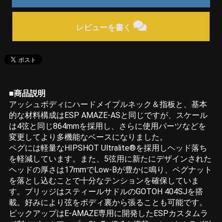
レビューを書く
■商品説明
アッシュボディにハードメイプルネック＆指板と、基本
的な材料構成はESP AMAZE-ASと同じですが、スケール
は4弦と同じ864mmを採用し、さらに使用パーツなどを
変更してより多機能なベースになりました。
ペグには軽量なHIPSHOT Ultralite®を採用しヘッド落ち
を軽減しています。また、5弦用に新たにデザインされた
ヘッドの厚さは17mmでLow-Bが豊かに鳴り、ペグナット
を落とし込むことで十分なテンションを確保していま
す。ブリッジはスティールサドルのGOTOH 404SJを搭
載。好みにより弦をボディ裏から張ることも可能です。
ピックアップはE-AMAZE専用に開発したESPカスタムラ