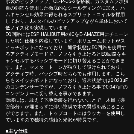
ボ製のピックアップ、CL-P-J5-2を搭載。カスタムラボ独
自の銅箔を使用した徹底的なシールディングに加え、ハ
ムキャンセル効果の得られるスプリット・コイルを採用
しており、Jスタイルのピックアップながら単体において
低ノイズ化を実現しています。
EQ回路にはESP HALIBUT用のICをE-AMAZE用にチューン
した特別仕様を内蔵しています。ボリュームポットがス
イッチポットになっており、通常状態はEQ回路を使用す
るアクティブモードで、ノブを引き上げるとEQ回路をキ
ャンセルするパッシブモードに切り替えることができま
す。また、マスタートーンが独立して設けられており、
アクティブ時、パッシブ時どちらでも作用します。こち
らもスイッチポットになっており、通常状態では0.023μF
のコンデンサーですが、ノブを引き上げる事で0.047μFの
コンデンサーに切り替える事ができます。
塗装には、敢えて下地塗装を行わないことで、木目（導
管部分）が埋まらずに薄い塗膜で木の質感を感じること
ができます。また、トップコートにはラッカーを使用し
ていますので独特の感触と光沢が特長です。
■主な仕様