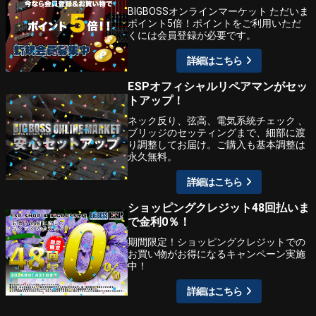
BIGBOSSオンラインマーケット ただいま
ポイント5倍！ポイントをご利用いただ
くには会員登録が必要です。
詳細はこちら
ESPオフィシャルリペアマンがセッ
トアップ！
ネック反り、弦高、電気系統チェック 、
ブリッジのセッティングまで、細部に渡
り調整してお届け。ご購入も基本調整は
永久無料。
詳細はこちら
ショッピングクレジット48回払いま
で金利0％！
期間限定！ショッピングクレジットでの
お買い物がお得になるキャンペーン実施
中！
詳細はこちら