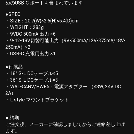
めのUSB-C ポートも含まれています。
●SPEC
・SIZE：20.7(W)×2.6(H)×5.4(D)cm
・WEIGHT：283g
・9VDC 500mA 出力 ×6
・9-12-18V切替可能出力（9V-500mA/12V-375mA/18V-
250mA）×2
・USB-C 充電用出力 ×1
●付属品
・18” S-L DCケーブル×5
・36” S-L DCケーブル×3
・WAL-CANV/PWR5：電源アダプター （48W, 24V DC
2A）
・L style マウントブラケット
■ 納期
ご注文後、メーカーに確認しましてからご連絡差し上げ
ます。