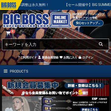
基本調整は永久無料！
【セール開催中】BIG SUMMER SAL
ESP直営オンラインショップ
専属リペアマンが常駐
安心セットアップ→
0
ご利用ガイド
新規会員登録
お気に入り
ログイン
PRODUCTS