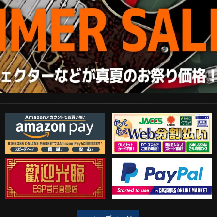
Amazon Pay
らくらくWeb分割払い
歓迎工臨
PayPal決済がご利用可能！