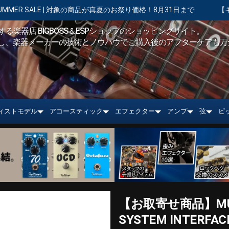
象の商品が真夏のお祭り価格！8月31日まで
【キャンペーン実施中】ショ
る楽器店 BIGBOSS＆ESPショップのショッピングサイト。
し、楽器メーカーの技術とノウハウでご購入後のアフターケアも万
ィストモデル
アコースティック
エフェクター
アンプ
弦
ピ
【お取寄せ商品】MUS
SYSTEM INTERF