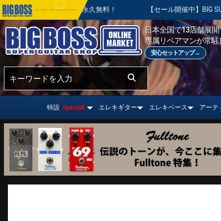
は永久無料！
【セール開催中】BIG SUMMER SALE | 対
おすすめ情報!
日本全国で13店舗展開す
専属リペアマンが常駐
安心セットアップ→
特設
エレキギター
エレキベース
アーテ
Special!