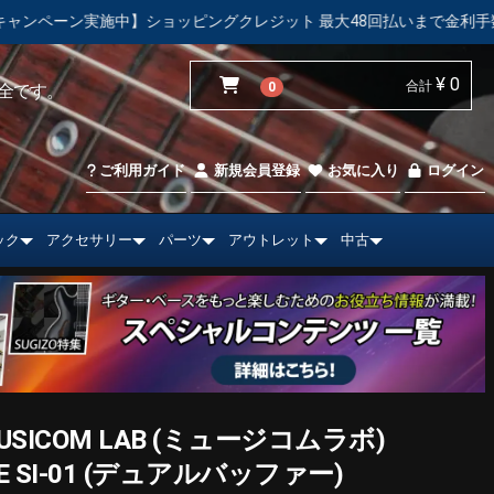
ッピングクレジット 最大48回払いまで金利手数料無料！
【中古
¥ 0
合計
0
全です。
ご利用ガイド
新規会員登録
お気に入り
ログイン
ック
アクセサリー
パーツ
アウトレット
中古
ICOM LAB (ミュージコムラボ)
ACE SI-01 (デュアルバッファー)