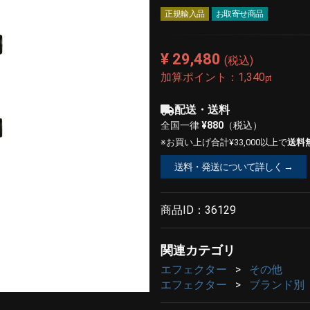
正規輸入品
お取寄せ商品
¥ 29,480
(税込)
加算ポイント：
1,340
pt
配送・送料
全国一律
¥880
（税込）
※お買い上げ合計¥33,000以上で
送料
送料・発送について詳しく →
商品ID：
36129
関連カテゴリ
エフェクター
その他
エフェクター
ブランド別