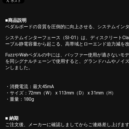
■商品説明
ペダルボードの音質を圧倒的に向上させる、システムインター
システムインターフェース（SI-01）は、ディスクリートC
ーブル静電容量から起こる、高帯域とローエンド迫力減を改
FuzzやWahペダルの中には、バッファー使用が適さないモデ
を同シグナルチェーンで使用すると、グランドハムやノイズの
ンしました。
・消費電流：最大45mA
・サイズ：72mm（W） x 113mm（D） x 31mm（H）
・重量：180g
■ 納期
ご注文後、メーカーに確認しましてからご連絡差し上げま