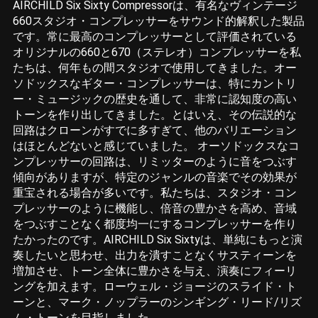
AIRCHILD Six Sixty Compressorは、有名なヴィンテージ
660スタジオ・コンプレッサーをサウンド的解釈した製品
です。常に最高のコンプレッサーとして評価されている
オリジナルの660と670（ステレオ）コンプレッサーを私
たちは、何年もの間スタジオで使用してきました。オー
ソドックスなギター・コンプレッサーは、特にカントリ
ー・ミュージックの歴史を通して、非常に認知度の高い
トーンを作り出してきました。とはいえ、その伝説的な
回路はクローンがすでに多すぎて、他のバリエーション
はほとんどないと感じていました。 オーソドックスなコ
ンプレッサーの回路は、リミッターのように音をつぶす
傾向がありますが、特定のジャンルの音楽でその効果が
重宝される場合が多いです。私たちは、スタジオ・コン
プレッサーのように機能し、倍音の豊かさを高め、音域
をつぶすことなく都度均一にするコンプレッサーを作り
たかったのです。AIRCHILD Six Sixtyは、単純にもっと演
奏したいと思わせ、出力を潰すことなくサスティーンを
増加させ、トーン全体に豊かさを与え、演奏にフィーリ
ングを加えます。ローウェル・ジョージのスライド・ト
ーンと、マーク・ノップラーのシンギング・リード/リズ
ム・トーンを目指しました。