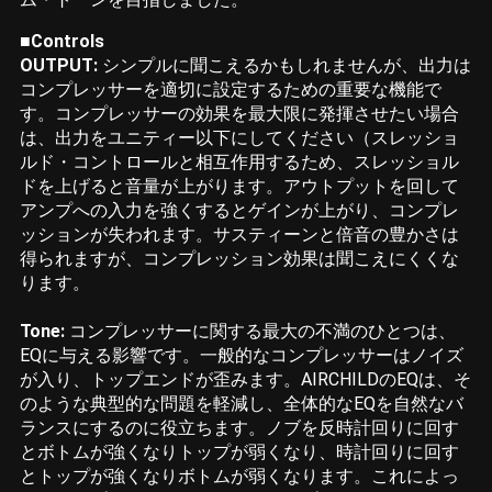
■Controls
OUTPUT:
シンプルに聞こえるかもしれませんが、出力は
コンプレッサーを適切に設定するための重要な機能で
す。コンプレッサーの効果を最大限に発揮させたい場合
は、出力をユニティー以下にしてください（スレッショ
ルド・コントロールと相互作用するため、スレッショル
ドを上げると音量が上がります。アウトプットを回して
アンプへの入力を強くするとゲインが上がり、コンプレ
ッションが失われます。サスティーンと倍音の豊かさは
得られますが、コンプレッション効果は聞こえにくくな
ります。
Tone:
コンプレッサーに関する最大の不満のひとつは、
EQに与える影響です。一般的なコンプレッサーはノイズ
が入り、トップエンドが歪みます。AIRCHILDのEQは、そ
のような典型的な問題を軽減し、全体的なEQを自然なバ
ランスにするのに役立ちます。ノブを反時計回りに回す
とボトムが強くなりトップが弱くなり、時計回りに回す
とトップが強くなりボトムが弱くなります。これによっ