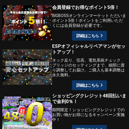
会員登録でお得なポイント5倍！
BIGBOSSオンラインマーケット ただいま
ポイント5倍！ポイントをご利用いただ
くには会員登録が必要です。
詳細はこちら
ESPオフィシャルリペアマンがセッ
トアップ！
ネック反り、弦高、電気系統チェック 、
ブリッジのセッティングまで、細部に渡
り調整してお届け。ご購入も基本調整は
永久無料。
詳細はこちら
ショッピングクレジット48回払いま
で金利0％！
期間限定！ショッピングクレジットでの
お買い物がお得になるキャンペーン実施
中！