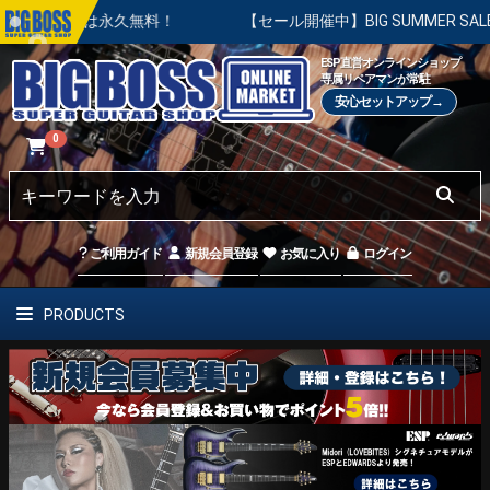
整は永久無料！
【セール開催中】BIG SUMMER SALE | 
ESP直営オンラインショップ
専属リペアマンが常駐
安心セットアップ→
0
ご利用ガイド
新規会員登録
お気に入り
ログイン
PRODUCTS