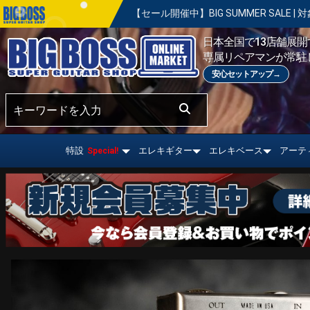
【セール開催中】BIG SUMMER SALE | 対象の商品が真夏のお祭り価
おすすめ情報!
日本全国で13店舗展開す
専属リペアマンが常駐
安心セットアップ→
特設
エレキギター
エレキベース
アーテ
Special!