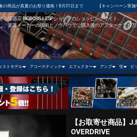
格！8月31日まで
【キャンペーン実施中】ショッピングクレジット
る楽器店 BIGBOSS＆ESPショップのショッピングサイト。
し、楽器メーカーの技術とノウハウでご購入後のアフターケアも万
ィストモデル
アコースティック
エフェクター
アンプ
弦
ピ
【お取寄せ商品】J.Rocke
OVERDRIVE