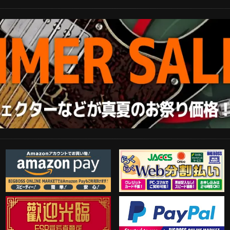
Amazon Pay
らくらくWeb分割払い
歓迎工臨
PayPal決済がご利用可能！