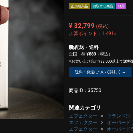
正規輸入品
お取寄せ商品
Gt用
¥ 32,799
(税込)
加算ポイント：
1,491
pt
配送・送料
全国一律
¥880
（税込）
※お買い上げ合計¥33,000以上で
送料
送料・発送について詳しく →
商品ID：
35750
関連カテゴリ
エフェクター
ブランド別
エフェクター
オーバード
エフェクター
オーバード