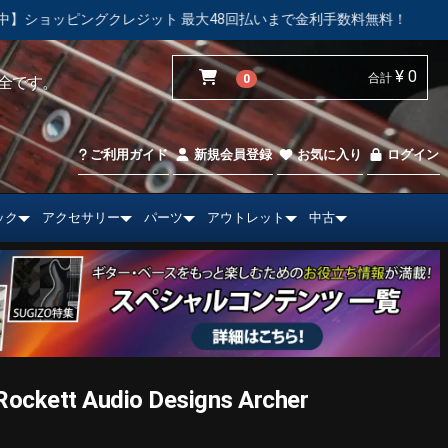
 最大48回払いまで金利手数料無料！
【中古市場】エレキギター
¥ 0
合計
0
全です。
ご利用ガイド
新規会員登録
お気に入り
ログイン
ック
アクセサリー
パーツ
アウトレット
中古
tt Audio Designs Archer