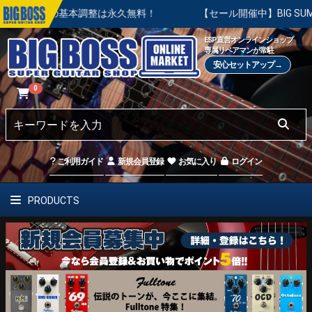
の基本調整は永久無料！
【セール開催中】BIG SUMMER SA
ESP直営オンラインショップ
専属リペアマンが常駐
安心セットアップ→
0
ご利用ガイド
新規会員登録
お気に入り
ログイン
PRODUCTS