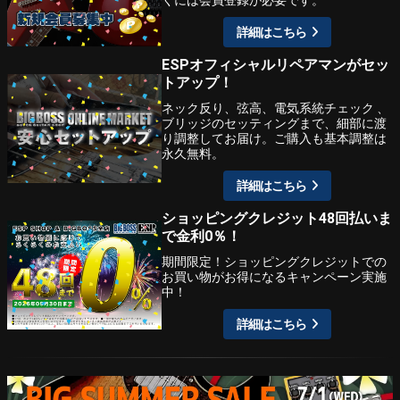
くには会員登録が必要です。
詳細はこちら
ESPオフィシャルリペアマンがセッ
トアップ！
ネック反り、弦高、電気系統チェック 、
ブリッジのセッティングまで、細部に渡
り調整してお届け。ご購入も基本調整は
永久無料。
詳細はこちら
ショッピングクレジット48回払いま
で金利0％！
期間限定！ショッピングクレジットでの
お買い物がお得になるキャンペーン実施
中！
詳細はこちら