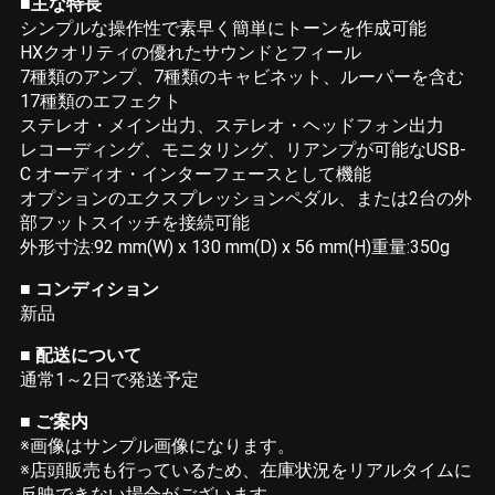
■主な特⻑
シンプルな操作性で素早く簡単にトーンを作成可能
HXクオリティの優れたサウンドとフィール
7種類のアンプ、7種類のキャビネット、ルーパーを含む
17種類のエフェクト
ステレオ・メイン出力、ステレオ・ヘッドフォン出力
レコーディング、モニタリング、リアンプが可能なUSB-
C オーディオ・インターフェースとして機能
オプションのエクスプレッションペダル、または2台の外
部フットスイッチを接続可能
外形寸法:92 mm(W) x 130 mm(D) x 56 mm(H)重量:350g
■ コンディション
新品
■ 配送について
通常1～2日で発送予定
■ ご案内
※画像はサンプル画像になります。
※店頭販売も行っているため、在庫状況をリアルタイムに
反映できない場合がございます。