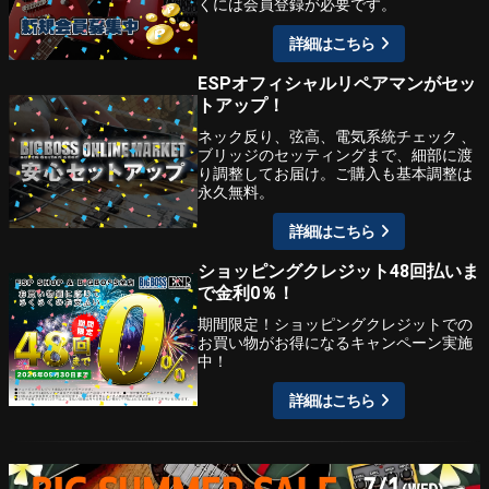
くには会員登録が必要です。
詳細はこちら
ESPオフィシャルリペアマンがセッ
トアップ！
ネック反り、弦高、電気系統チェック 、
ブリッジのセッティングまで、細部に渡
り調整してお届け。ご購入も基本調整は
永久無料。
詳細はこちら
ショッピングクレジット48回払いま
で金利0％！
期間限定！ショッピングクレジットでの
お買い物がお得になるキャンペーン実施
中！
詳細はこちら