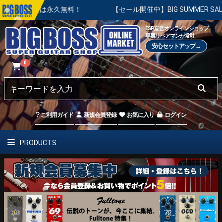
調整は永久無料！
【セール開催中】BIG SUMMER SALE |
ESP直営オンラインショップ
専属リペアマンが常駐
安心セットアップ→
0
ご利用ガイド
新規会員登録
お気に入り
ログイン
PRODUCTS