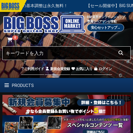
後の基本調整は永久無料！
【セール開催中】BIG SUMMER S
ESP直営オンラインショップ
専属リペアマンが常駐
安心セットアップ→
0
ご利用ガイド
新規会員登録
お気に入り
ログイン
PRODUCTS