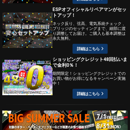
ESPオフィシャルリペアマンがセッ
トアップ！
ネック反り、弦高、電気系統チェック 、
ブリッジのセッティングまで、細部に渡
り調整してお届け。ご購入も基本調整は
永久無料。
詳細はこちら
ショッピングクレジット48回払いま
で金利0％！
期間限定！ショッピングクレジットでの
お買い物がお得になるキャンペーン実施
中！
詳細はこちら