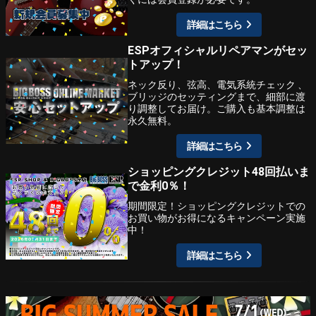
詳細はこちら
ESPオフィシャルリペアマンがセッ
トアップ！
ネック反り、弦高、電気系統チェック 、
ブリッジのセッティングまで、細部に渡
り調整してお届け。ご購入も基本調整は
永久無料。
詳細はこちら
ショッピングクレジット48回払いま
で金利0％！
期間限定！ショッピングクレジットでの
お買い物がお得になるキャンペーン実施
中！
詳細はこちら