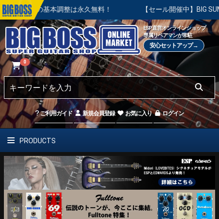
ご購入後の基本調整は永久無料！
【セール開催中】BIG SUMM
ESP直営オンラインショップ
専属リペアマンが常駐
安心セットアップ→
0
ご利用ガイド
新規会員登録
お気に入り
ログイン
PRODUCTS