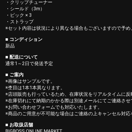
・クリップチューナー
・シールド（3m）
・ピック × 3
・ストラップ
※セット内容は状況により異なる場合もございますので予め
■ コンディション
新品
■ 配送について
通常1～2日で発送予定
■ ご案内
※画像はサンプルです。
※杢目は1本1本異なります。
※店頭販売も行っているため、在庫状況をリアルタイムに反
※在庫切れにて納期のかかる際は別途メールにてご連絡させ
※お問い合わせフォームでも対応いたします。
※商品のご用意が不可能な場合はご連絡の上キャンセル対応
■ お取扱店舗
BIGBOSS ONLINE MARKET