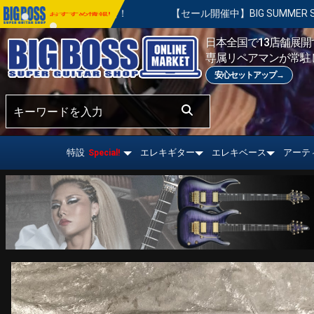
【セール開催中】BIG SUMMER SALE | 対象の商品が真夏のお
おすすめ情報!
日本全国で13店舗展開す
専属リペアマンが常駐
安心セットアップ→
特設
エレキギター
エレキベース
アーテ
Special!