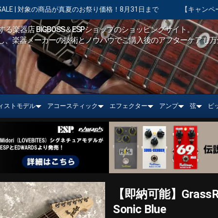
祭り価格！8月31日まで
【キャンペーン実施中】ショッピングクレジ
る楽器店 BIGBOSS＆ESPショップのショッピングサイト。
し、楽器メーカーの技術とノウハウでご購入後のアフターケアも万
ィストモデル
アコースティック
エフェクター
アンプ
弦
ピ
【即納可能】GrassRo
Sonic Blue