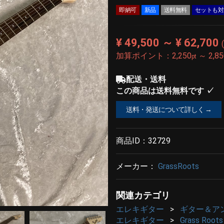
即納可
新品
送料無料
セットも対
¥ 49,500 ～ ¥ 62,700
加算ポイント：
2,250
～
2,8
pt
配送・送料
この商品は送料無料です ✓
送料・発送について詳しく →
商品ID：
32729
メーカー：
GrassRoots
関連カテゴリ
エレキギター
ギター＆ア
エレキギター
Grass Ro