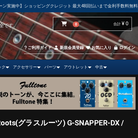
ット 最大48回払いまで金利手数料無料！
【中古市場】エレキ
¥ 0
合計
0
全です。
ご利用ガイド
新規会員登録
お気に入り
ログイン
ック
アクセサリー
パーツ
アウトレット
中古
ots(グラスルーツ) G-SNAPPER-DX /