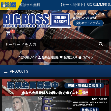
調整は永久無料！
【セール開催中】BIG SUMMER SALE |
ESP直営オンラインショップ
専属リペアマンが常駐
安心セットアップ→
0
ご利用ガイド
新規会員登録
お気に入り
ログイン
PRODUCTS