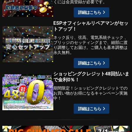
くには会員登録が必要です。
詳細はこちら
ESPオフィシャルリペアマンがセッ
トアップ！
ネック反り、弦高、電気系統チェック 、
ブリッジのセッティングまで、細部に渡
り調整してお届け。ご購入も基本調整は
永久無料。
詳細はこちら
ショッピングクレジット48回払いま
で金利0％！
期間限定！ショッピングクレジットでの
お買い物がお得になるキャンペーン実施
中！
詳細はこちら