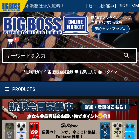
基本調整は永久無料！
【セール開催中】BIG SUMMER SAL
ESP直営オンラインショップ
専属リペアマンが常駐
安心セットアップ→
0
ご利用ガイド
新規会員登録
お気に入り
ログイン
PRODUCTS