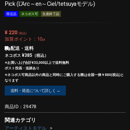
Pick (L’Arc～en～Ciel/tetsuyaモデル)
限定品
ネコポス可
生産終了品
¥ 220
(税込)
加算ポイント：
10
pt
配送・送料
¥385
ネコポス
（税込）
※お買い上げ合計¥33,000以上で
送料無料
ポスト投函・追跡あり
※ネコポス可商品以外の商品と同時にご購入する際は全国一律￥880(税込)と
なります
送料・発送について詳しく →
商品ID：
29478
関連カテゴリ
アーティストモデル