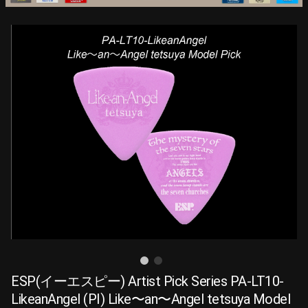
ESP(イーエスピー) Artist Pick Series PA-LT10-
LikeanAngel (PI) Like〜an〜Angel tetsuya Model