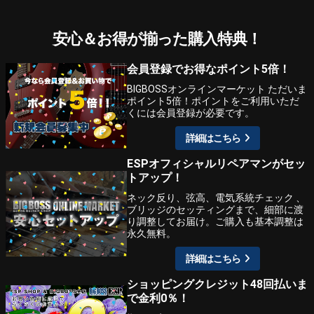
安心＆お得が揃った購入特典！
会員登録でお得なポイント5倍！
BIGBOSSオンラインマーケット ただいま
ポイント5倍！ポイントをご利用いただ
くには会員登録が必要です。
詳細はこちら
ESPオフィシャルリペアマンがセッ
トアップ！
ネック反り、弦高、電気系統チェック 、
ブリッジのセッティングまで、細部に渡
り調整してお届け。ご購入も基本調整は
永久無料。
詳細はこちら
ショッピングクレジット48回払いま
で金利0％！