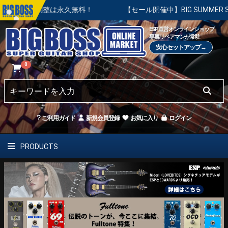
本調整は永久無料！
【セール開催中】BIG SUMMER SALE 
ESP直営オンラインショップ
専属リペアマンが常駐
安心セットアップ→
0
ご利用ガイド
新規会員登録
お気に入り
ログイン
PRODUCTS