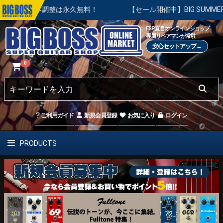
本調整は永久無料！
【セール開催中】BIG SUMMER SALE 
ESP直営オンラインショップ
専属リペアマンが常駐
安心セットアップ→
0
ご利用ガイド
新規会員登録
お気に入り
ログイン
PRODUCTS