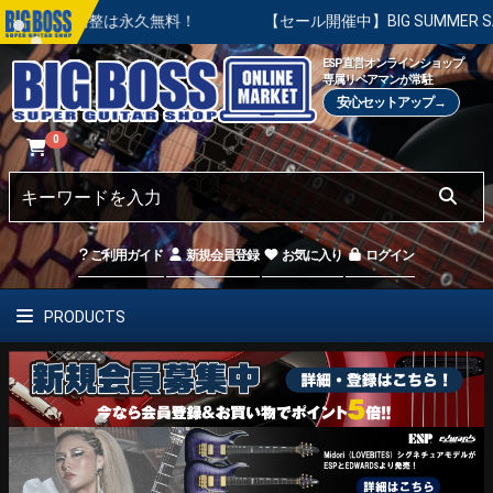
調整は永久無料！
【セール開催中】BIG SUMMER SALE | 
ESP直営オンラインショップ
専属リペアマンが常駐
安心セットアップ→
0
ご利用ガイド
新規会員登録
お気に入り
ログイン
PRODUCTS