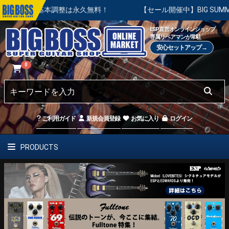
の基本調整は永久無料！
【セール開催中】BIG SUMMER SAL
ESP直営オンラインショップ
専属リペアマンが常駐
安心セットアップ→
0
ご利用ガイド
新規会員登録
お気に入り
ログイン
PRODUCTS