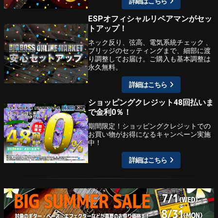
詳細はこちら
ESPオフィシャルリペアマンがセッ
トアップ！
ネック反り、弦高、電気系統チェック 、
ブリッジのセッティングまで、細部に渡
り調整してお届け。ご購入も基本調整は
永久無料。
詳細はこちら
ショッピングクレジット48回払いま
で金利0％！
期間限定！ショッピングクレジットでの
お買い物がお得になるキャンペーン実施
中！
詳細はこちら