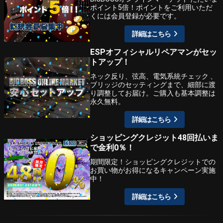
ポイント5倍！ポイントをご利用いただ
くには会員登録が必要です。
詳細はこちら
ESPオフィシャルリペアマンがセッ
トアップ！
ネック反り、弦高、電気系統チェック 、
ブリッジのセッティングまで、細部に渡
り調整してお届け。ご購入も基本調整は
永久無料。
詳細はこちら
ショッピングクレジット48回払いま
で金利0％！
期間限定！ショッピングクレジットでの
お買い物がお得になるキャンペーン実施
中！
詳細はこちら