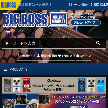
の基本調整は永久無料！
【セール開催中】BIG SUMMER SA
ESP直営オンラインショップ
専属リペアマンが常駐
安心セットアップ→
0
ご利用ガイド
新規会員登録
お気に入り
ログイン
PRODUCTS