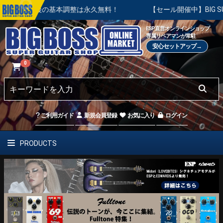
入後の基本調整は永久無料！
【セール開催中】BIG SUMMER 
ESP直営オンラインショップ
専属リペアマンが常駐
安心セットアップ→
0
ご利用ガイド
新規会員登録
お気に入り
ログイン
PRODUCTS