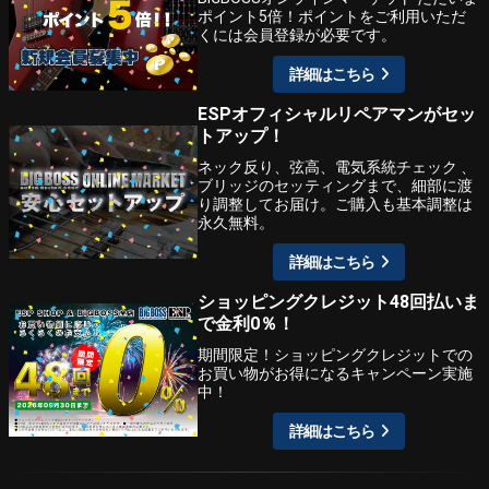
ポイント5倍！ポイントをご利用いただ
くには会員登録が必要です。
詳細はこちら
ESPオフィシャルリペアマンがセッ
トアップ！
ネック反り、弦高、電気系統チェック 、
ブリッジのセッティングまで、細部に渡
り調整してお届け。ご購入も基本調整は
永久無料。
詳細はこちら
ショッピングクレジット48回払いま
で金利0％！
期間限定！ショッピングクレジットでの
お買い物がお得になるキャンペーン実施
中！
詳細はこちら