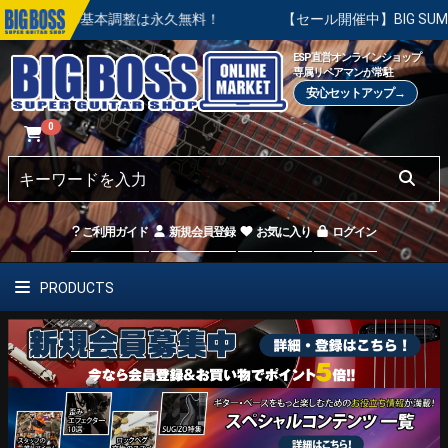
の基本調整は永久無料！
【セール開催中】BIG SUMMER SAL
ESP直営オンラインショップ
専属リペアマンが常駐
安心セットアップ→
0
ご利用ガイド
新規会員登録
お気に入り
ログイン
PRODUCTS