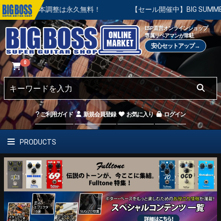
基本調整は永久無料！
【セール開催中】BIG SUMMER SALE
ESP直営オンラインショップ
専属リペアマンが常駐
安心セットアップ→
0
ご利用ガイド
新規会員登録
お気に入り
ログイン
PRODUCTS