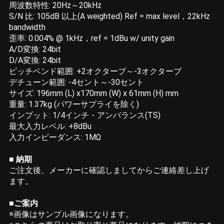
周波数特性: 20Hz～20kHz
S/N 比: 105dB 以上(A weighted) Ref = max level，22kHz
bandwidth
歪率: 0.004% @ 1kHz，ref = 1dBu w/ unity gain
A/D変換: 24bit
D/A変換: 24bit
ピッチベンド範囲: +2オクターブ～-3オクターブ
デチューン範囲: -4セント～-30セント
サイズ: 196mm (L) x170mm (W) x 61mm (H) mm
重量: 1.37kg (パワーサプライを除く)
インプット: 1/4インチ・アンバランス(TS)
最大入力レベル: +8dBu
入力インピーダンス: 1MΩ
■ 納期
ご注文後、メーカーに確認しましてからご連絡差し上げ
ます。
■ご案内
※画像はサンプル画像になります。