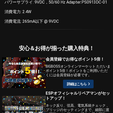
パワーサプライ: 9VDC，50/60 Hz Adapter:PS0913DC-01
消費電力: 2.4W
消費電流: 265mA以下 @ 9VDC
安心＆お得が揃った購入特典！
会員登録でお得なポイント5倍！
BIGBOSSオンラインマーケット ただいま
ポイント5倍！ポイントをご利用いただ
くには会員登録が必要です。
詳細はこちら
ESPオフィシャルリペアマンがセッ
トアップ！
ネック反り、弦高、電気系統チェック 、
ブリッジのセッティングまで、細部に渡